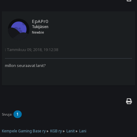
EpAPr0
Tukijäsen
Newbie
:
Tammikuu 09, 2018, 19:12:38
millon seuraavat lanit?
1
Sivuja:
Kempele Gaming Base ry
»
KGB ry
»
Lanit
»
Lani