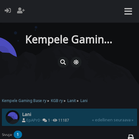
Kempele Gaming Base ry
Kempele Gaming Base ry
»
KGB ry
»
Lanit
»
Lani
Lani
« edellinen
seuraava »
EpAPr0
·
1 ·
11187
1
Sivuja: