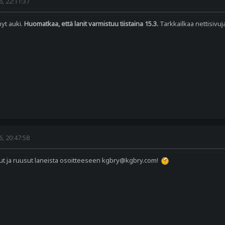
, 22:11:37
yt auki.
Huomatkaa, että lanit varmistuu tiistaina 15.3.
Tarkkailkaa nettisivuj
, 20:47:58
isut ja ruusut laneista osoitteeseen kgbry@kgbry.com!