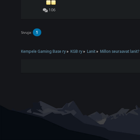
106
1
Sivuja:
Kempele Gaming Base ry
»
KGB ry
»
Lanit
»
Millon seuraavat lanit?