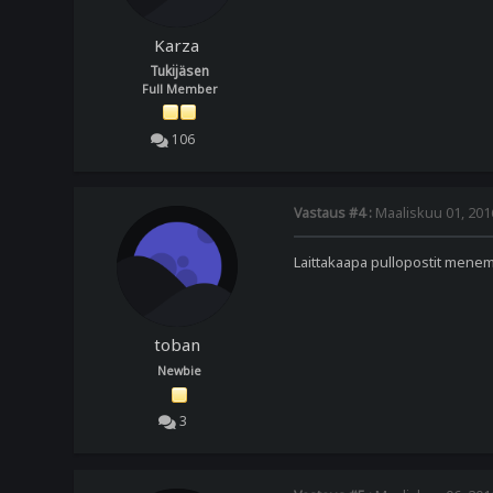
Karza
Tukijäsen
Full Member
106
Vastaus #4 :
Maaliskuu 01, 2016
Laittakaapa pullopostit menem
toban
Newbie
3