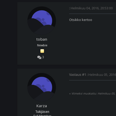
:
Helmikuu 04, 2016, 20:53:00
Otsikko kertoo
toban
Newbie
3
Vastaus #1 :
Helmikuu 05, 2016,
«
Viimeksi muokattu: Helmikuu 05, 2
Karza
Tukijäsen
Full Member