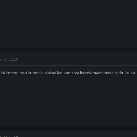
, 21:32:20
ää kempeleen kunnalle alakaa lanivarvasta kirvelemään tässä pikku hiljaa