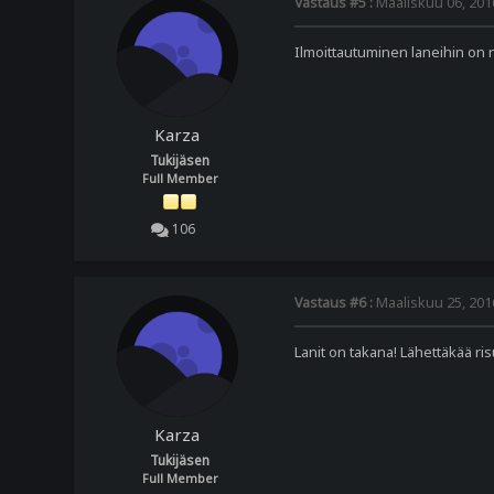
Vastaus #5 :
Maaliskuu 06, 2016
Ilmoittautuminen laneihin on n
Karza
Tukijäsen
Full Member
106
Vastaus #6 :
Maaliskuu 25, 2016
Lanit on takana! Lähettäkää r
Karza
Tukijäsen
Full Member