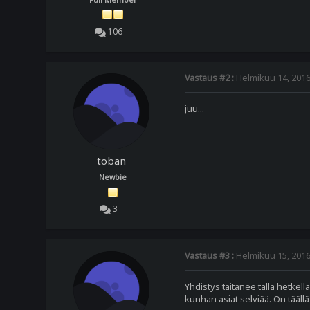
106
Vastaus #2 :
Helmikuu 14, 2016,
juu...
toban
Newbie
3
Vastaus #3 :
Helmikuu 15, 2016,
Yhdistys taitanee tällä hetkell
kunhan asiat selviää. On tää