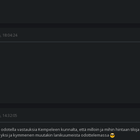
 18:04:24
 14:32:05
ä odotella vastauksia Kempeleen kunnalta, että milloin ja mihin hintaan tiloj
llä yksi ja kymmenen muutakin lanikuumeista odottelemassa