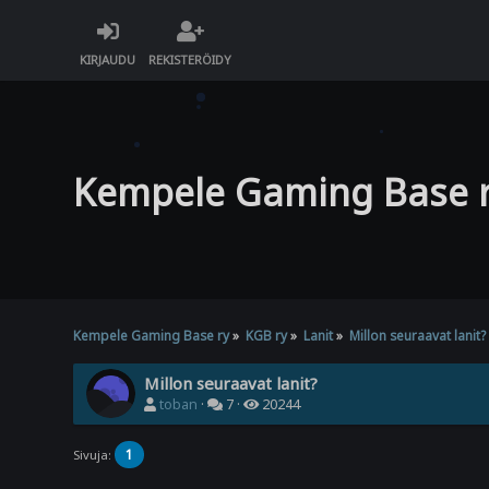
KIRJAUDU
REKISTERÖIDY
Kempele Gaming Base 
Kempele Gaming Base ry
»
KGB ry
»
Lanit
»
Millon seuraavat lanit?
Millon seuraavat lanit?
toban
·
7 ·
20244
1
Sivuja: