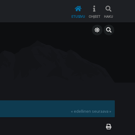
ETUSIVU
OHJEET
HAKU
« edellinen
seuraava »