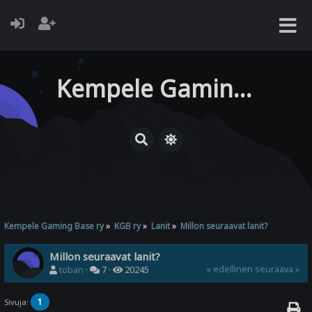
Kempele Gaming Base ry
Kempele Gaming Base ry
»
KGB ry
»
Lanit
»
Millon seuraavat lanit?
Millon seuraavat lanit?
« edellinen
seuraava »
toban
·
7 ·
20245
1
Sivuja: