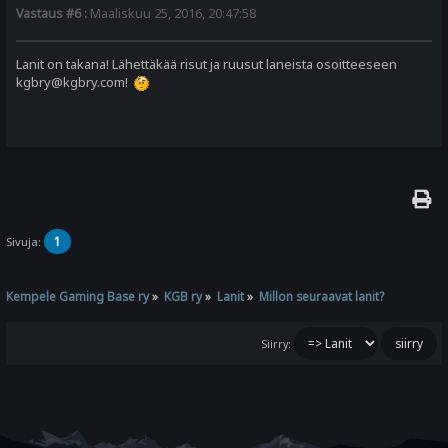
Vastaus #6 :
Maaliskuu 25, 2016, 20:47:58
Lanit on takana! Lähettäkää risut ja ruusut laneista osoitteeseen
kgbry@kgbry.com!
1
Sivuja:
Kempele Gaming Base ry
»
KGB ry
»
Lanit
»
Millon seuraavat lanit?
Siirry: