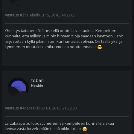
Vastaus #3 :
Helmikuu 15, 2016, 14:32:05
Yhdistys taitanee tällä hetkellä odotella vastauksia Kempeleen
kunnalta, että milloin ja mihin hintaan tiloja saadaan käyttöön. Lanit
järjestetään kyllä pikimmiten kunhan asiat selviää. On täällä yksi ja
kymmenen muutakin lanikuumeista odottelemassa
toban
Newbie
Vastaus #4 :
Maaliskuu 01, 2016, 21:32:20
Laittakaapa pullopostit menemää kempeleen kunnalle alakaa
lanivarvasta kirvelemään tässä pikku hiljaa