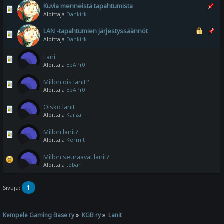
Kuvia menneistä tapahtumista
Aloittaja
Dankirk
LAN -tapahtumien järjestyssäännöt
Aloittaja
Dankirk
Lani
Aloittaja
EpAPr0
Millon ois lanit?
Aloittaja
EpAPr0
Oisko lanit
Aloittaja
Karza
Millon lanit?
Aloittaja
Kermit
Millon seuraavat lanit?
Aloittaja
toban
1
Sivuja:
Kempele Gaming Base ry
»
KGB ry
»
Lanit