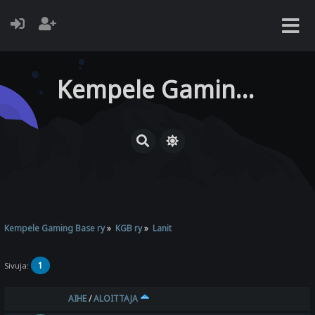
Kempele Gaming Base ry
Kempele Gaming Base ry
»
KGB ry
»
Lanit
1
Sivuja:
AIHE
/
ALOITTAJA