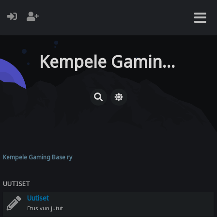
Kempele Gaming Base ry
Kempele Gaming Base ry
UUTISET
Uutiset
Etusivun jutut