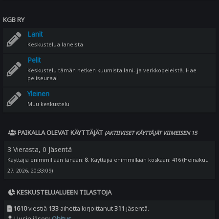
KGB RY
Lanit
Keskustelua laneista
Pelit
Keskustelu tämän hetken kuumista lani- ja verkkopeleistä. Hae
peliseuraa!
Yleinen
Muu keskustelu
PAIKALLA OLEVAT KÄYTTÄJÄT
(AKTIIVISET KÄYTTÄJÄT VIIMEISEN 15
MINUUTIN AIKANA)
3 Vierasta, 0 Jäsentä
Käyttäjiä enimmillään tänään:
8
. Käyttäjiä enimmillään koskaan: 416 (Heinäkuu
27, 2026, 20:33:09)
KESKUSTELUALUEEN TILASTOJA
1610
viestiä
133
aihetta kirjoittanut
311
jäsentä.
Uusin jäsen:
Ohitus